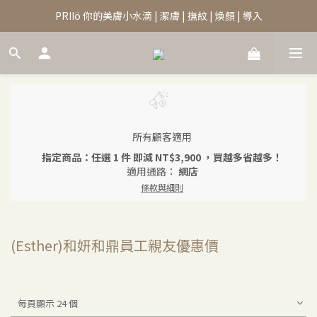
PRIIö 你的美膚小水滴 | 潔膚 | 撫紋 | 煥顏 | 導入
所有顧客適用
指定商品：任選 1 件 即減 NT$3,900 ，買越多省越多！
適用通路：
網店
條款與細則
(Esther)和妍和鼎員工親友優惠價
每頁顯示 24 個